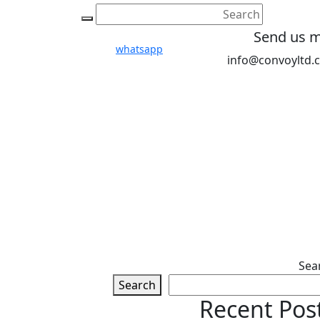
Send us m
whatsapp
info@convoyltd.
Troll fre number
008613084656616
Sea
Search
Recent Pos