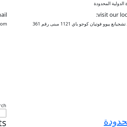
 الدولية المحدودة
ail
visit our lo
يانغ ييوو فوتيان كوجو باي 1121 مبنى رقم 361
com
ركات شحن بحري طرابلس
rch
محدودة
ts