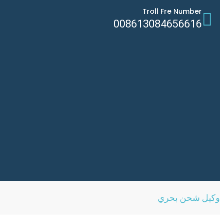
Troll Fre Number
008613084656616
وكيل شحن بحري